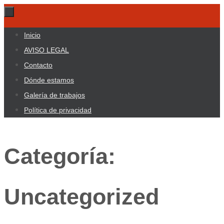
Ir
al
Ir
Inicio
contenido
al
AVISO LEGAL
contenido
Contacto
Dónde estamos
Galería de trabajos
Política de privacidad
Categoría:
Uncategorized